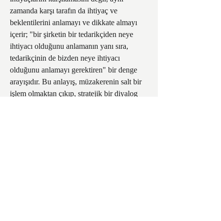
zamanda karşı tarafın da ihtiyaç ve 
beklentilerini anlamayı ve dikkate almayı 
içerir; "bir şirketin bir tedarikçiden neye 
ihtiyacı olduğunu anlamanın yanı sıra, 
tedarikçinin de bizden neye ihtiyacı 
olduğunu anlamayı gerektiren" bir denge 
arayışıdır. Bu anlayış, müzakerenin salt bir 
işlem olmaktan çıkıp, stratejik bir diyalog 
ve ilişki yönetimi aracı haline geldiğini 
gösterir.
Tedarik zinciri yönetimindeki 
müzakerelerin tanımı, geleneksel alıcı-satıcı 
pazarlıklarının dar kalıplarını aşarak, değer 
yaratma odaklı bir işbirliği arayışını ifade 
eder. Bu durum, kısa vadeli, tek seferlik 
kazançlar yerine, uzun vadeli, sürdürülebilir 
ortaklıkların ve karşılıklı faydanın giderek 