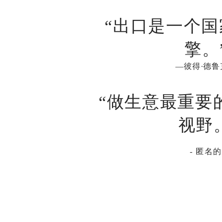
“出口是一个
擎。
—彼得·德鲁
“做生意最重要
视野
- 匿名的