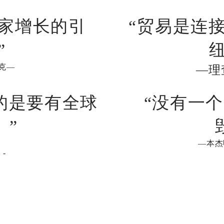
国家增长的引
“贸易是连
”
克—
—理
的是要有全球
“没有一
。”
—本杰
 -