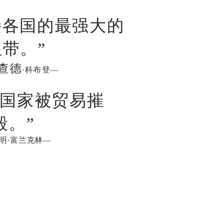
接各国的最强大的
纽带。”
查德
·科布登—
个国家被贸易摧
毁。”
明·富兰克林—