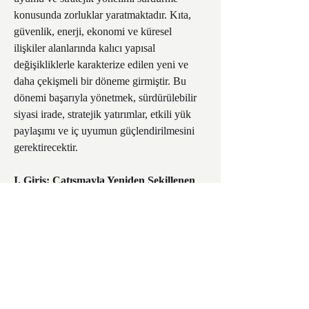
konusunda zorluklar yaratmaktadır. Kıta, 
güvenlik, enerji, ekonomi ve küresel 
ilişkiler alanlarında kalıcı yapısal 
değişikliklerle karakterize edilen yeni ve 
daha çekişmeli bir döneme girmiştir. Bu 
dönemi başarıyla yönetmek, sürdürülebilir 
siyasi irade, stratejik yatırımlar, etkili yük 
paylaşımı ve iç uyumun güçlendirilmesini 
gerektirecektir.
I. Giriş: Çatışmayla Yeniden Şekillenen 
Bir Kıta
Bağlam:
 Rusya'nın 24 Şubat 2022'de 
Ukrayna'yı tam ölçekli işgali 
1
, Avrupa'da 
Soğuk Savaş sonrası dönemin kalıcı barış 
yanılsamasını sona erdiren 
2
 ve "Avrupa 
tarihinde tektonik bir kayma" 
2
 olarak 