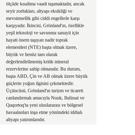
ölçüde kısaltma vaadi taşımaktadır, ancak 
seyir zorlukları, altyapı eksikliği ve 
mevsimsellik gibi ciddi engellerle karşı 
karşıyadır. İkincisi, Grönland'ın, özellikle 
yeşil teknoloji ve savunma sanayii için 
hayati önem taşıyan nadir toprak 
elementleri (NTE) başta olmak üzere, 
büyük ve henüz tam olarak 
değerlendirilmemiş kritik mineral 
rezervlerine sahip olmasıdır. Bu durum, 
başta ABD, Çin ve AB olmak üzere büyük 
güçlerin yoğun ilgisini çekmektedir. 
Üçüncüsü, Grönland'ın turizm ve ticareti 
canlandırmak amacıyla Nuuk, Ilulissat ve 
Qaqortoq'ta yeni uluslararası ve bölgesel 
havaalanları inşa etme yönündeki iddialı 
altyapı yatırımlarıdır.
Ancak bu potansiyelin hayata geçirilmesi, 