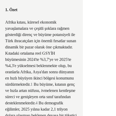
1. Özet
Afrika kıtası, küresel ekonomik 
yavaşlamalara ve çeşitli şoklara rağmen 
gösterdiği direnç ve büyüme potansiyeli ile 
Türk ihracatçıları için önemli fırsatlar sunan 
dinamik bir pazar olarak öne çıkmaktadır. 
Kıtadaki ortalama reel GSYİH 
büyümesinin 2024'te %3,7'ye ve 2025'te 
%4,3'e yükselmesi beklenmekte olup, bu 
oranlarla Afrika, Asya'dan sonra dünyanın 
en hızlı büyüyen ikinci bölgesi konumunu 
sürdürmektedir.
1
 Bu büyüme, kıtanın genç 
ve hızla artan nüfusu, ivmelenen kentleşme 
süreci ve genişleyen orta sınıf tarafından 
desteklenmektedir.
4
 Bu demografik 
eğilimler, 2025 yılına kadar 2,1 trilyon 
dolara ulaşması beklenen devasa bir tüketici 