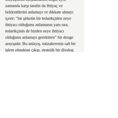
zamanda karşı tarafın da ihtiyaç ve 
beklentilerini anlamayı ve dikkate almayı 
içerir; "bir şirketin bir tedarikçiden neye 
ihtiyacı olduğunu anlamanın yanı sıra, 
tedarikçinin de bizden neye ihtiyacı 
olduğunu anlamayı gerektiren" bir denge 
arayışıdır. Bu anlayış, müzakerenin salt bir 
işlem olmaktan çıkıp, stratejik bir diyalog 
ve ilişki yönetimi aracı haline geldiğini 
gösterir.
Tedarik zinciri yönetimindeki 
müzakerelerin tanımı, geleneksel alıcı-satıcı 
pazarlıklarının dar kalıplarını aşarak, değer 
yaratma odaklı bir işbirliği arayışını ifade 
eder. Bu durum, kısa vadeli, tek seferlik 
kazançlar yerine, uzun vadeli, sürdürülebilir 
ortaklıkların ve karşılıklı faydanın giderek 