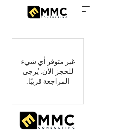
غير متوفر أي شيء
للحجز الآن. يُرجى
المراجعة قريبًا.