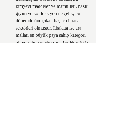
kimyevi maddeler ve mamulleri, hazır 
giyim ve konfeksiyon ile çelik, bu 
dönemde öne çıkan başlıca ihracat 
sektörleri olmuştur. İthalatta ise ara 
malları en büyük paya sahip kategori 
olmaya devam etmiştir. Özellikle 2022 
yılında enerji ithalatının yüksek 
maliyeti, toplam ithalatı ve dış ticaret 
açığını önemli ölçüde artırmıştır. 2024 
yılında ara mallarının ithalattaki payı 
göreceli olarak azalırken, tüketim 
malları ithalatının payında dikkat 
çekici bir artış gözlenmiştir.   
Ülke bazında değerlendirildiğinde, 
Almanya Türkiye'nin en büyük ihracat 
pazarı olma özelliğini üç yıl boyunca 
korumuştur. İthalatta ise Rusya 