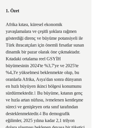
1. Özet
Afrika kıtası, küresel ekonomik 
yavaşlamalara ve çeşitli şoklara rağmen 
gösterdiği direnç ve büyüme potansiyeli ile 
Türk ihracatçıları için önemli fırsatlar sunan 
dinamik bir pazar olarak öne çıkmaktadır. 
Kıtadaki ortalama reel GSYİH 
büyümesinin 2024'te %3,7'ye ve 2025'te 
%4,3'e yükselmesi beklenmekte olup, bu 
oranlarla Afrika, Asya'dan sonra dünyanın 
en hızlı büyüyen ikinci bölgesi konumunu 
sürdürmektedir.
1
 Bu büyüme, kıtanın genç 
ve hızla artan nüfusu, ivmelenen kentleşme 
süreci ve genişleyen orta sınıf tarafından 
desteklenmektedir.
4
 Bu demografik 
eğilimler, 2025 yılına kadar 2,1 trilyon 
dolara ulaşması beklenen devasa bir tüketici 